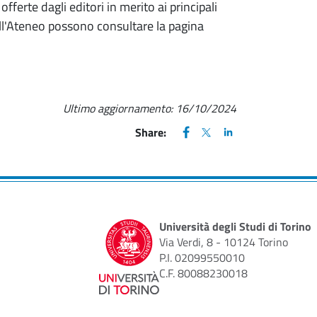
fferte dagli editori in merito ai principali
dell'Ateneo possono consultare la pagina
Ultimo aggiornamento:
16/10/2024
FACEBOOK
(apre una nuova finestra)
X
(apre una nuova finestr
LINKEDIN
(apre una nuova fi
Share:
Università degli Studi di Torino
Via Verdi, 8 - 10124 Torino
P.I. 02099550010
C.F. 80088230018